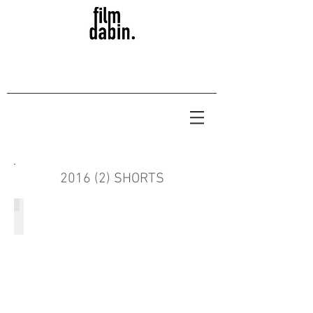
2016 (2) SHORTS
사이 Pause
2016/16
분
37
초/
멜
로/
우
나
영