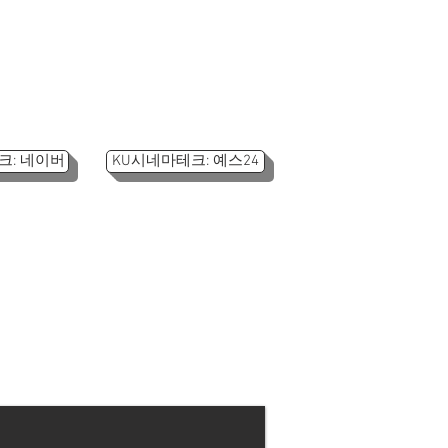
크: 네이버
KU시네마테크: 예스24