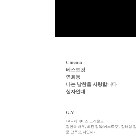
Cinema
베스트컷
연희동
나는 남한을 사랑합니다
​십자인대
G.V
1st – 페이머스 그라운드
김현목 배우, 최진 감독(베스트컷), 정해성 
준 감독(십자인대)