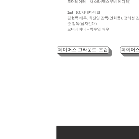
모더레이터 – 채소라(맥스무비 에디터)
2nd - KU시네마테크
김현목 배우, 최진영 감독(연희동), 정해성 
준 감독(십자인대)
모더레이터 – 박수연 배우
페이머스 그라운드: 프립
페이머스