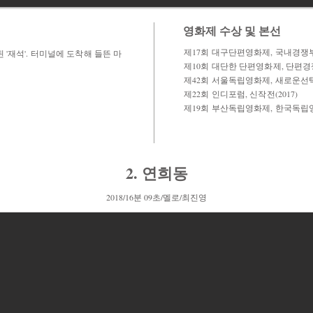
영화제 수상 및 본선
제17회 대구단편영화제, 국내경쟁부문
'재석'. 터미널에 도착해 들뜬 마
제10회 대단한 단편영화제, 단편경쟁
제42회 서울독립영화제, 새로운선택 
제22회 인디포럼, 신작전(2017)
제19회 부산독립영화제, 한국독립영
2. 연희동
2018/16분 09초/멜로/최진영