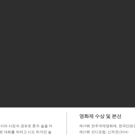
영화제 수상 및 본선
석이라 사장의 권유로 혼자 술을 마
제19회 전주국제영화제, 한국단편경
로 대화를 하려고 시도 하지만 술
제23회 인디포럼, 신작전(2018)