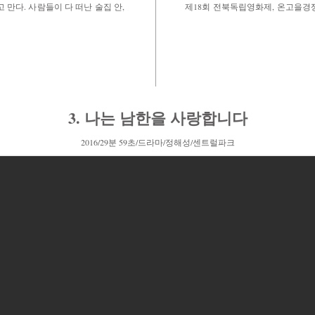
 만다. 사람들이 다 떠난 술집 안,
제18회 전북독립영화제, 온고을경쟁부
3. 나는 남한을 사랑합니다
2016/29분 59초/드라마/정해성/센트럴파크