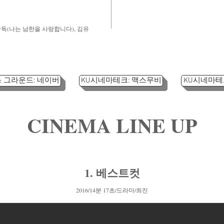
감독(나는 남한을 사랑합니다), 김유
 그라운드: 네이버
KU시네마테크: 맥스무비
KU시네마테
CINEMA LINE UP
1. 베스트컷
2016/14분 17초/드라마/최진