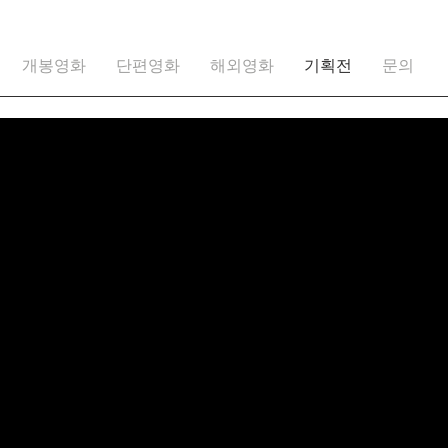
개봉영화
단편영화
해외영화
기획전
문의