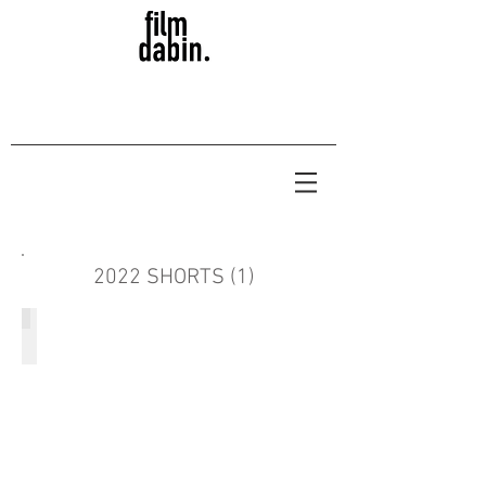
2022 SHORTS (1)
봉인해제
2022/17
분
19
초/
판
타
지/
조
우