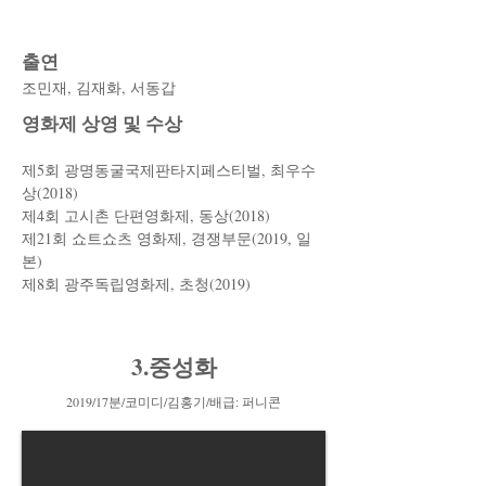
출연
조민재, 김재화, 서동갑
​영화제 상영 및 수상
제5회 광명동굴국제판타지페스티벌, 최우수
상(2018)
​제4회 고시촌 단편영화제, 동상(2018)
​제21회 쇼트쇼츠 영화제, 경쟁부문(2019, 일
본)
​제8회 광주독립영화제, 초청(2019)
3.중성화
2019/17분/코미디/김홍기/배급: 퍼니콘