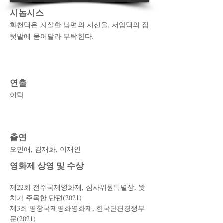
시놉시스
화천댁은 자살한 남편의 시신을, 서암댁의 집
텃밭에 묻어달라 부탁한다.
연출
이탁
출연
​오민애, 김재화, 이재인
​영화제 상영 및 수상
제22회 전주국제영화제, 심사위원특별상, 왓
챠가 주목한 단편(2021)
​제3회 평창국제평화영화제, 한국단편경쟁부
문(2021)