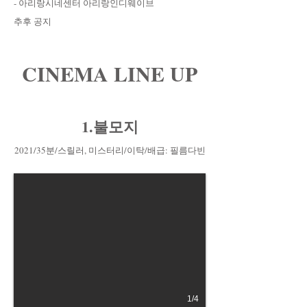
- 아리랑시네센터 아리랑인디웨이브
​추후 공지
CINEMA LINE UP
1.불모지
2021/35분/스릴러, 미스터리/이탁/배급: 필름다빈
1/4