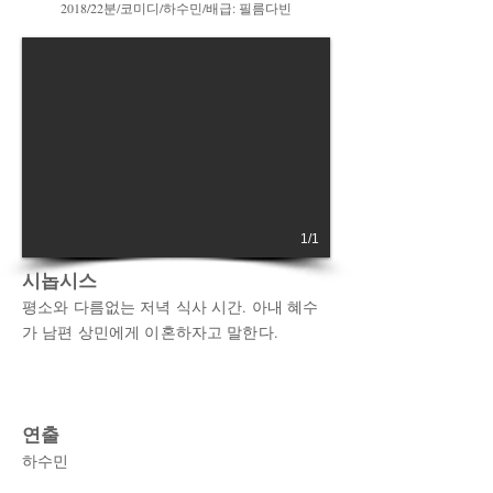
2018/22분/코미디/하수민/배급: 필름다빈
1/1
시놉시스
평소와 다름없는 저녁 식사 시간. 아내 혜수
가 남편 상민에게 이혼하자고 말한다.
연출
하수민