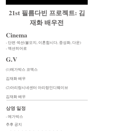
21st 필름다빈 프로젝트: 김
재화 배우전
Cinema
- 단편 섹션(불모지, 이혼합시다, 중성화, 다운)
- 액션히어로
G.V
(1)메가박스 코엑스
김재화 배우
(2)아리랑시네센터 아리랑인디웨이브
​김재화 배우
상영 일정
- 메가박스
추후 공지