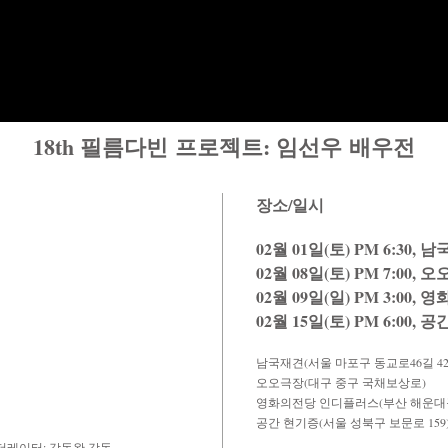
18th 필름다빈 프로젝트: 임선우 배우전
장소/일시
02월 01일(토) PM 6:30, 
02월 08일(토) PM 7:00, 
02월 09일(일) PM 3:00
02월 15일(토) PM 6:00, 
남국재견(서울 마포구 동교로46길 42-
오오극장(대구 중구 국채보상로)
영화의전당 인디플러스(부산 해운대구
공간 현기증(서울 성북구 보문로 159
모더레이터: 강동완 감독