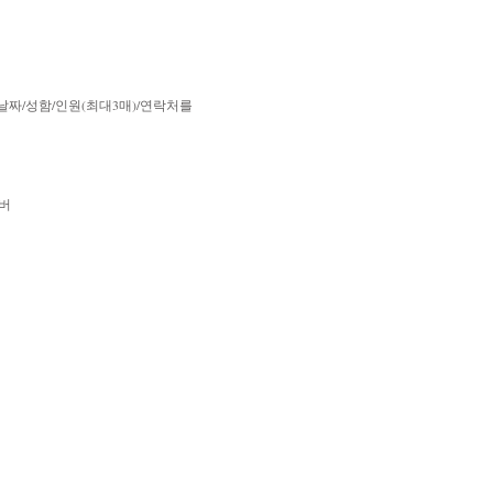
om - 날짜/성함/인원(최대3매)/연락처를
이버