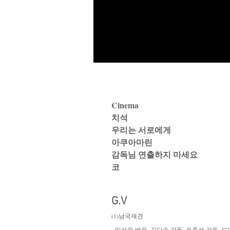
Cinema
치석
우리는 서로에게
아쿠아마린
감독님 연출하지 마세요
​코
G.V
(1)남국재견
- 임선우 배우, 김다솜 감독, 유종석 감독, 