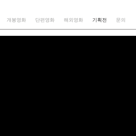
개봉영화
단편영화
해외영화
기획전
문의