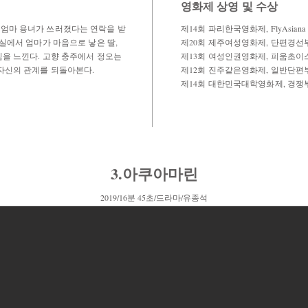
영화제 상영 및 수상
엄마 용녀가 쓰러졌다는 연락을 받
제14회 파리한국영화제, FlyAsian
실에서 엄마가 마음으로 낳은 딸,
제20회 제주여성영화제, 단편경선부문
을 느낀다. 고향 충주에서 정오는
제13회 여성인권영화제, 피움초이스(
자신의 관계를 되돌아본다.
제12회 진주같은영화제, 일반단편부문
제14회 대한민국대학영화제, 경쟁부문
3.아쿠아마린
2019/16분 45초/드라마/유종석