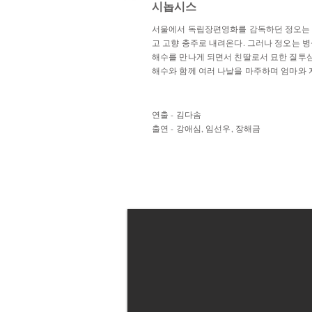
시놉시스
서울에서 독립장편영화를 감독하던 정오는 
고 고향 충주로 내려온다. 그러나 정오는 병
해수를 만나게 되면서 친딸로서 묘한 질투심
해수와 함께 여러 나날을 마주하며 엄마와 
연출 - 김다솜
​출연 - 강애심, 임선우, 장해금