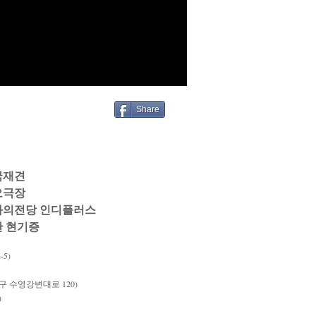
Share
남국재견
오오극장
, 영화의전당 인디플러스
공간 현기증
5)
 수영강변대로 120)
)