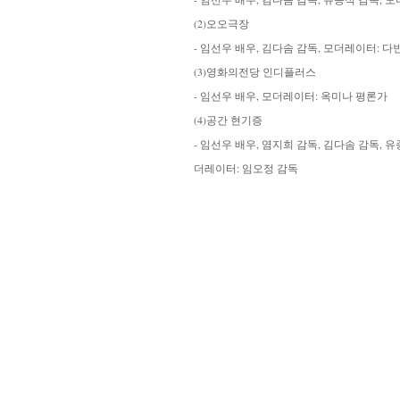
(2)오오극장
- 임선우 배우, 김다솜 감독, 모더레이터: 다
(3)영화의전당 인디플러스
- 임선우 배우, 모더레이터: 옥미나 평론가
(4)공간 현기증
- 임선우 배우, 염지희 감독, 김다솜 감독, 유
더레이터: 임오정 감독