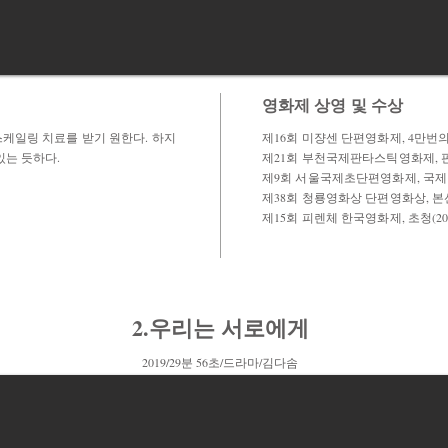
영화제 상영 및 수상
케일링 치료를 받기 원한다. 하지
제16회 미쟝센 단편영화제, 4만번의 
있는 듯하다.
제21회 부천국제판타스틱영화제, 판
제9회 서울국제초단편영화제, 국제경
제38회 청룡영화상 단편영화상, 본선(
제15회 피렌체 한국영화제, 초청(20
2.우리는 서로에게
2019/29분 56초/드라마/김다솜