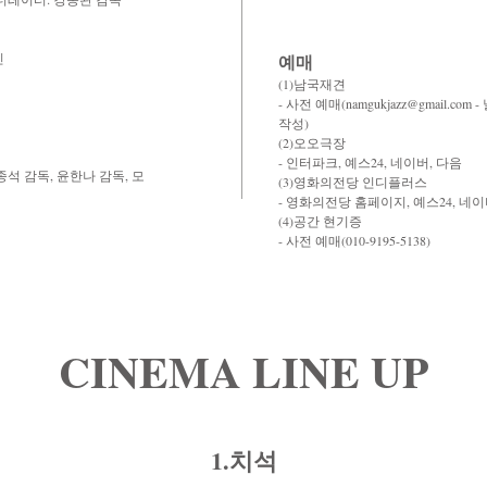
빈
예매
(1)남국재견
- 사전 예매(namgukjazz@gmail.c
작성)
(2)오오극장
- 인터파크, 예스24, 네이버, 다음
종석 감독, 윤한나 감독, 모
(3)영화의전당 인디플러스
- 영화의전당 홈페이지, 예스24, 네
(4)공간 현기증
- 사전 예매(010-9195-5138)
CINEMA LINE UP
1.치석