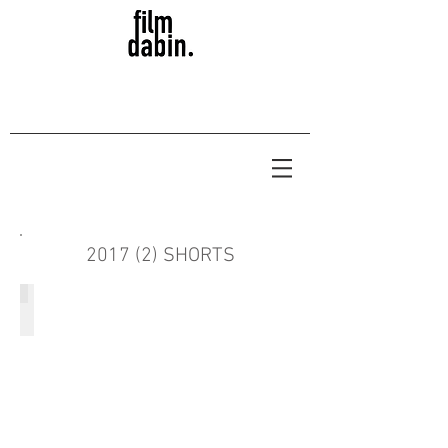
2017 (2) SHORTS
남식의 다큐
2017/15
분 12
초/
로
맨
스/
신
유
정