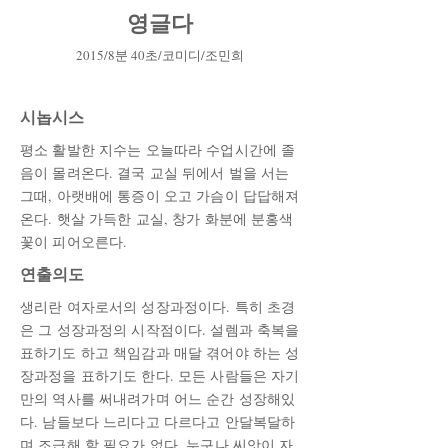
​영글다
2015/8분 40초/코미디/조민희
시놉시스
평소 활발한 지수는 오늘따라 수업시간에 졸
음이 몰려온다. 결국 교실 뒤에서 벌을 서는
그때, 아랫배에 통증이 오고 가슴이 답답해져
온다. 햇살 가득한 교실, 창가 화분에 분홍색
꽃이 피어오른다.
​연출의도
생리란 여자로서의 성장과정이다. 특히 초경
은 그 성장과정의 시작점이다. 설렘과 축복을
표하기도 하고 책임감과 매달 겪어야 하는 성
장과정을 표하기도 한다. 모든 사람들은 자기
만의 역사를 써내려가며 어느 순간 성장해있
다. 남들보다 느리다고 다르다고 안달복달하
며 조급해 할 필요가 없다. 누구나 씨앗이 자