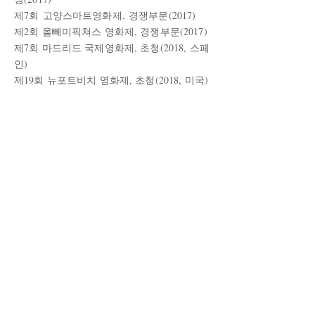
제7회 고양스마트영화제, 경쟁부문(2017
)
제2회 올빼미픽쳐스 영화제, 경쟁부문(2017
)
​제7회 마드리드 국제영화제, 초청(2018, 스페
인)
​제19회 뉴포트비치 영화제, 초청(2018, 미국)
캐스트
수룡 - 이진성
옥룡 - 정하담
보위부 소좌 - 김태희
보위부 중사 - 손종기
보위부원 - 유상원, 고대완
스태프
각본/감독 - 안동기
조감독 - 최민철
제작 - 문정호
촬영/조명 - 이철민
동시녹음 - 최수용