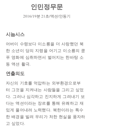
​인민정무문
2016/19분 21초/액션/안동기
시놉시스
어버이 수령보다 이소룡을 더 사랑했던 북
한 소년이 당의 지령을 어기고 이소룡의 쿵
푸 영화에 심취하면서 벌어지는 한바탕 소
동 액션 활극.
​연출의도
자신의 기호를 억압하는 외부환경으로부
터 그것을 지켜내는 사람들을 그리고 싶었
다. 그러나 심각하고 진지하게 그려내기 보
다는 액션이라는 장르를 통해 유쾌하고 재
밌게 풀어내려 노력했다. 북한이라는 특수
한 배경을 빌려 우리가 처한 현실을 풍자하
고 싶었다.