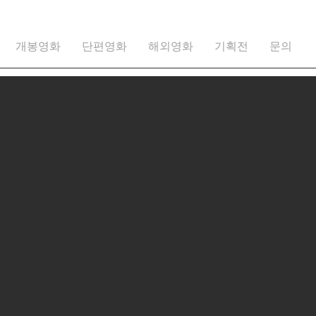
개봉영화
단편영화
해외영화
기획전
문의