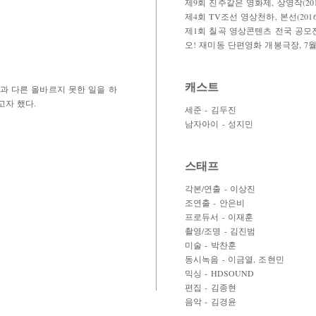
제9회 진주같은 영화제, 상영작(201
제4회 TV조선 영상천하, 본선(2016
제1회 칠곡 영상콘텐츠 전국 공모전, 
오! 재미동 단편영화 개봉극장, 7월의
캐스트
과 다른 올바르지 못한 일을 하
고자 했다.
세준 - 김두진
남자아이 - 성지민
스태프
각본/연출 - 이상진
조연출 - 안은비
프로듀서 - 이재훈
촬영/조명 - 김진범
미술 - 박찬훈
동시녹음 - 이금열, 조현민
믹싱 - HDSOUND
편집 - 김종현
음악 - 김경윤