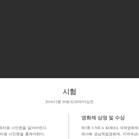
시험
2016/12분 20초/드라마/이상진
영화제 상영 및 수상
퓨터용 사인펜을 잃어버린다.
제3회 UNICA KOREA 국제영화제,
퓨터용 사인펜을 훔쳐야한다.
제10회 경남독립영화제, 지역섹션(2