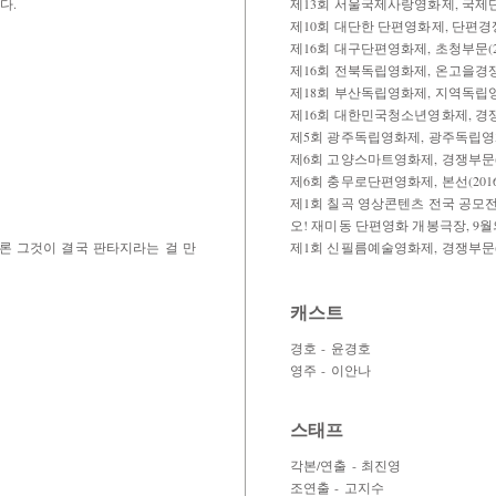
다.
제13회 서울국제사랑영화제, 국제단
제10회 대단한 단편영화제, 단편경쟁
제16회 대구단편영화제, 초청부문(20
제16회 전북독립영화제, 온고을경쟁부
제18회 부산독립영화제, 지역독립영화
제16회 대한민국청소년영화제, 경쟁부
제5회 광주독립영화제, 광주독립영화
제6회 고양스마트영화제, 경쟁부문(2
제6회 충무로단편영화제, 본선(2016
제1회 칠곡 영상콘텐츠 전국 공모전, 
오! 재미동 단편영화 개봉극장, 9월의
론 그것이 결국 판타지라는 걸 만
제1회 신필름예술영화제, 경쟁부문(2
캐스트
경호 - 윤경호
영주 - 이안나
스태프
각본/연출 - 최진영
조연출 - 고지수