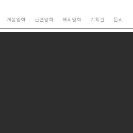
개봉영화
단편영화
해외영화
기획전
문의