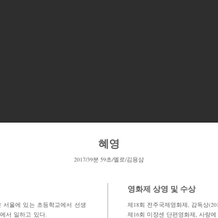
​혜영
2017/39분 59초/멜로/김용삼
영화제 상영 및 수상
은 서울에 있는 초등학교에서 선생
제18회 전주국제영화제, 감독상(201
에서 일하고 있다.
제16회 미쟝센 단편영화제, 사랑에 관