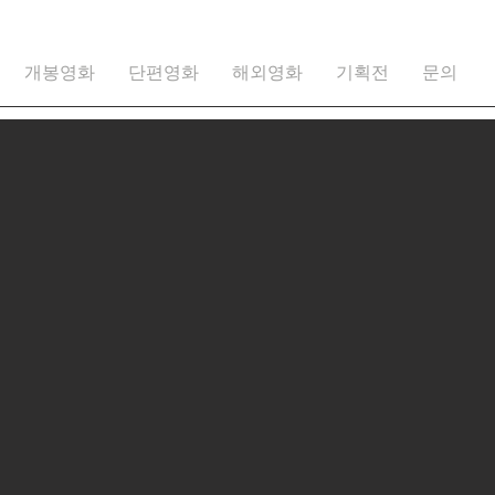
개봉영화
단편영화
해외영화
기획전
문의