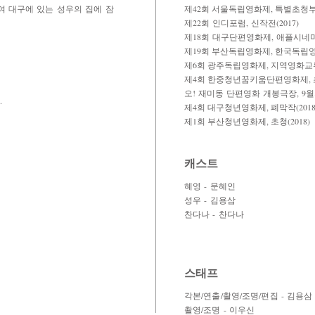
여 대구에 있는 성우의 집에 잠
제42회 서울독립영화제, 특별초청부문
제22회 인디포럼, 신작전(2017)
제18회 대구단편영화제, 애플시네마부
제19회 부산독립영화제, 한국독립영화
제6회 광주독립영화제, 지역영화교류전
제4회 한중청년꿈키움단편영화제, 초청
오! 재미동 단편영화 개봉극장, 9월의
.
제4회 대구청년영화제, 폐막작(2018
​제1회 부산청년영화제, 초청(2018)
캐스트
혜영 - 문혜인
성우 - 김용삼
찬다나 - 찬다나
스태프
각본/연출/촬영/조명/편집 - 김용삼
촬영/조명 - 이우신