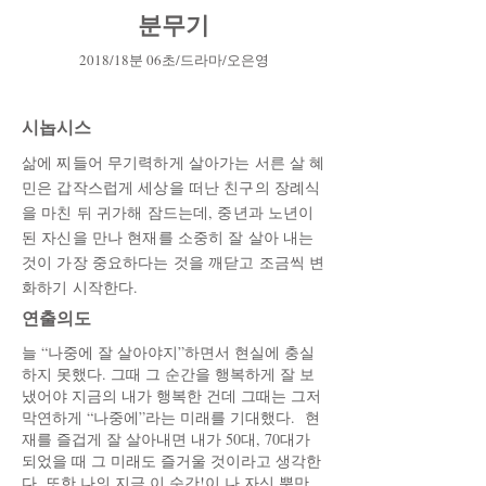
분무기
2018/18분 06초/드라마/오은영
시놉시스
삶에 찌들어 무기력하게 살아가는 서른 살 혜
민은 갑작스럽게 세상을 떠난 친구의 장례식
을 마친 뒤 귀가해 잠드는데, 중년과 노년이
된 자신을 만나 현재를 소중히 잘 살아 내는
것이 가장 중요하다는 것을 깨닫고 조금씩 변
화하기 시작한다.
​연출의도
늘 “나중에 잘 살아야지”하면서 현실에 충실
하지 못했다. 그때 그 순간을 행복하게 잘 보
냈어야 지금의 내가 행복한 건데 그때는 그저
막연하게 “나중에”라는 미래를 기대했다. 현
재를 즐겁게 잘 살아내면 내가 50대, 70대가
되었을 때 그 미래도 즐거울 것이라고 생각한
다. 또한 나의 지금 이 순간!이 나 자신 뿐만