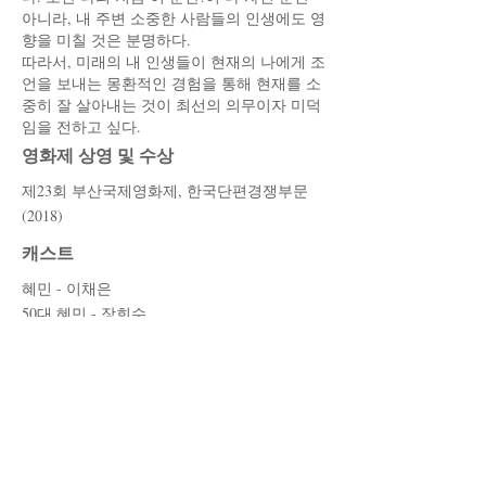
아니라, 내 주변 소중한 사람들의 인생에도 영
향을 미칠 것은 분명하다.
따라서, 미래의 내 인생들이 현재의 나에게 조
언을 보내는 몽환적인 경험을 통해 현재를 소
중히 잘 살아내는 것이 최선의 의무이자 미덕
임을 전하고 싶다.
영화제 상영 및 수상
제23회 부산국제영화제, 한국단편경쟁부문
(2018)
캐스트
혜민 - 이채은
50대 혜민 - 장희수
70대 혜민 - 이영희
​엄마 - 오민애
스태프
각본/감독 - 오은영
조연출 - 최은종
프로듀서 - 박두희