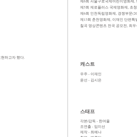
​제6회 서울구로국제어린이영화제, 단
제5회 제로플러스 국제영화제, 초청부
​제6회 인천독립영화제, 경쟁부문(20
제13회 춘천영화제, 이재인 단편특별전
​칠곡 영상콘텐츠 전국 공모전, 최우수
표현하고자 했다.
캐스트
우주 - 이재인
윤선 - 김시은
스태프
각본/감독 - 한여울
조연출 - 임미선
제작 - 최예나