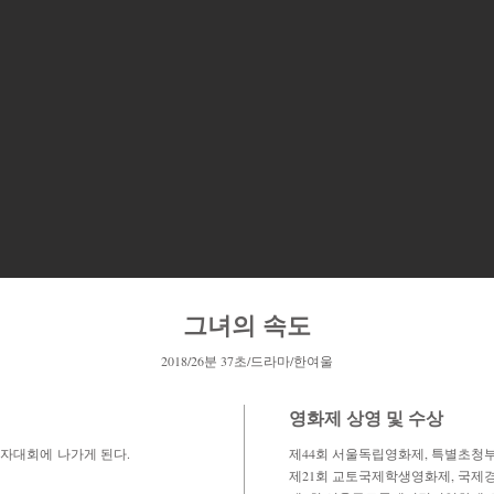
그녀의 속도
2018/26분 37초/드라마/한여울
영화제 상영 및 수상
타자대회에 나가게 된다.
제44회 서울독립영화제, 특별초청부문
제21회 교토국제학생영화제, 국제경쟁