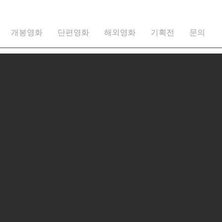
개봉영화
단편영화
해외영화
기획전
문의