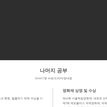
나머지 공부
2018/17분 44초/드라마/정대웅
영화제 상영 및 수상
년 환웅, 탈출하기 위해 커닝을 시
제44회 서울독립영화제, 새로운 선택 
제5회 제로플러스 국제영화제, 국제단