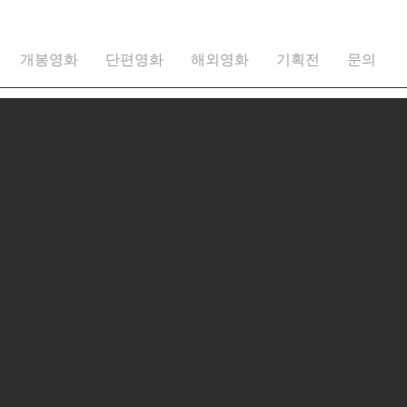
개봉영화
단편영화
해외영화
기획전
문의