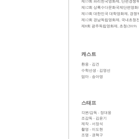
제13회 파리한국영화제, 단편경쟁부문
제12회 상록수다문화국제단편영화제, 
​제13회 대한민국 대학영화제, 경쟁부문
제12회 경남독립영화제, 국내초청전(2
제8회 광주독립영화제, 초청(2019)
캐스트
환웅 - 김건
수학선생 - 김영선
엄마 - 송아영
스태프
각본/감독 - 정대웅
조감독 - 김윤기
제작 - 서정석
촬영 - 이도현
조명 - 권혁구