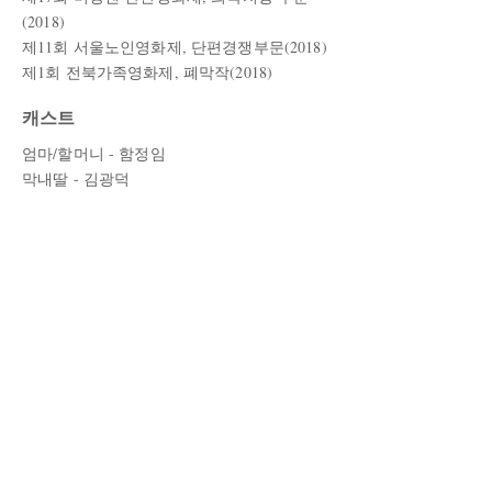
(2018)
제11회 서울노인영화제, 단편경쟁부문(2018)
제1회 전북가족영화제, 폐막작(2018)
캐스트
엄마/할머니 - 함정임
막내딸 - 김광덕
아들 - 강영구
며느리 - 성진아
손자 - 배재성
스태프
각본/감독 - 이윤화
제작 - 이윤화
촬영 - 김영석
녹음 - 김수범
​편집 - 이윤화