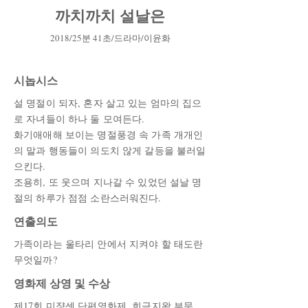
까치까치 설날은
2018/25분 41초/드라마/이윤화
시놉시스
설 명절이 되자, 혼자 살고 있는 엄마의 집으
로 자녀들이 하나 둘 모여든다.
화기애애해 보이는 명절풍경 속 가족 개개인
의 말과 행동들이 의도치 않게 갈등을 불러일
으킨다.
조용히, 또 웃으며 지나갈 수 있었던 설날 명
절의 하루가 점점 소란스러워진다.
연출의도
가족이라는 울타리 안에서 지켜야 할 태도란
무엇일까?
영화제 상영 및 수상
제17회 미쟝센 단편영화제, 희극지왕 부문