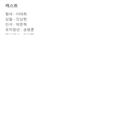
​캐스트
형새 - 이태희
성철 - 안상현
민석 - 박준혁
로직청년 - 송병훈
역사강사 - 이상희
팀장 - 한백무
스태프
감독/각본 - 박소원
촬영 - 정병각
제작 - 이승석
미술 - 박소원
동시녹음 - 박민규
사운드 디자인 - 표용수, 최지영(미디액트)
편집 - 박소원
Email:
film_dabin@daum.net