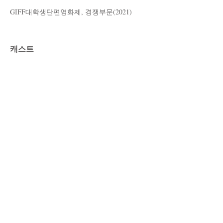
GIFF대학생단편영화제, 경쟁부문(2021)
캐스트
이승민
이채민
김도현
스태프
기획/연출 - 이승민
촬영 - 이예림
동시녹음 - 문채은
편집 - 이승민
Email:
film_dabin@daum.net