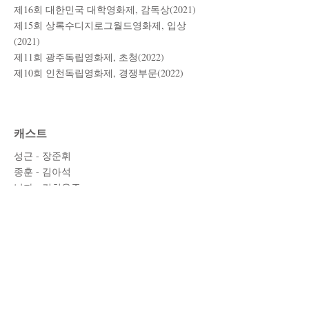
​제16회 대한민국 대학영화제, 감독상(2021)
제15회 상록수디지로그월드영화제, 입상
(2021)
제11회 광주독립영화제, 초청(2022)
​제10회 인천독립영화제, 경쟁부문(2022)
캐스트
성근 - 장준휘
종훈 - 김아석
​남자 - 김최용준
스태프
각본/연출 - 김동식
조감독 - 이상민
프로듀서 - 김연지
촬영 - 민병휘
조명 - 이광용(D.O.E.X)
미술 - 김수형