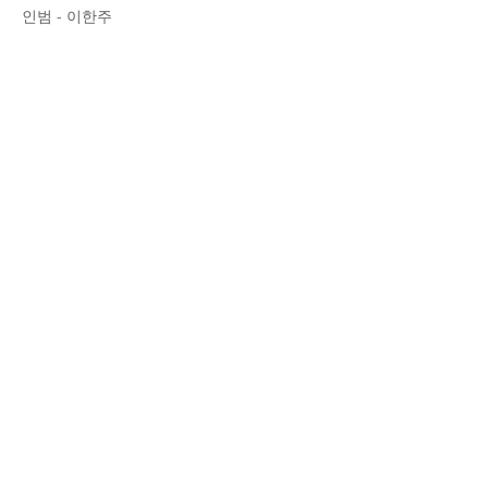
인범 - 이한주
하영 - 이상희
태수 - 양흥주
스태프
각본/연출 - 주영
조연출 - 김윤정
제작 - 체리코끼리
프로듀서 - 안병래
촬영 - 윤인천
조명 - 이홍재
미술 - 최시라
녹음 - 한성욱
사운드 디자인 - 김용석
편집 - 주영
음악 - 김용석