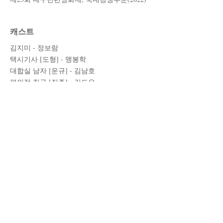
캐스트
김지미 - 정보람
택시기사 [도형] - 맹봉학
대합실 남자 [운규] - 김남호
편의점 친구 [진주] - 김도은
스태프
각본/감독 - 조유경
조연출 - 김영
제작 - 정예빈
촬영/조명 - 유수진
미술 - 권령혜
녹음 - 이승재
믹싱 - 정민승
편집 - 조유경