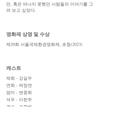
던, 혹은 떠나지 못했던 사람들의 이야기를 그
려 보고 싶었다.
영화제 상영 및 수상
제20회 서울국제환경영화제, 초청(2023)
캐스트
제희 - 강길우
연희 - 박정연
엄마 - 변중희
석우 - 이한주
경수 - 김준배
스태프
각본/감독 - 이성은