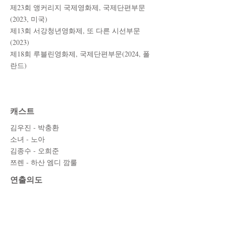
​제23회 앵커리지 국제영화제, 국제단편부문
(2023, 미국)
제13회 서강청년영화제, 또 다른 시선부문
(2023)
제18
회 루블린
영화제, 국제단편부문(2024, 폴
란드)
캐스트
김우진 - 박충환
소녀 - 노아
김종수 - 오희준
쯔렌 - 하산 엠디 깜룰
​연출의도
우월감, 그 거만한 감정은 층을 나누고 선을
긋고 층에 오르지 못해 선 밖에 나는 것들은
다른 것들이라 바라본다.