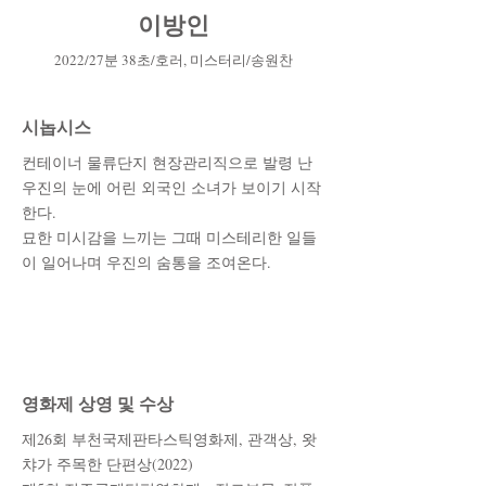
이방인
2022/27분 38
초/호러, 미스터리/송원찬
시놉시스
컨테이너 물류단지 현장관리직으로 발령 난
우진의 눈에 어린 외국인 소녀가 보이기 시작
한다.
묘한 미시감을 느끼는 그때 미스테리한 일들
이 일어나며 우진의 숨통을 조여온다.
​영화제 상영 및 수상
​제26회 부천국제판타스틱영화제, 관객상, 왓
챠가 주목한 단편상(2022)