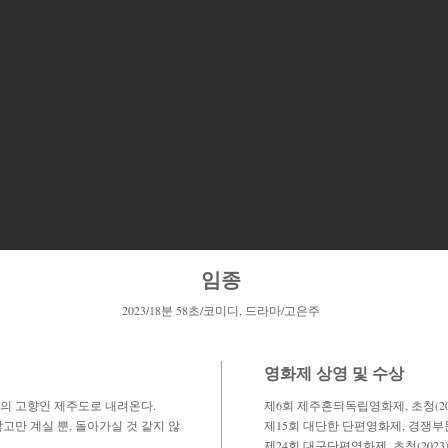
임종
2
0
23/18
분 58초/코미디, 드라마/고은
​주
​영화제 상영 및 수상
의 고향인 제주도로 내려온다.
제6회 제주혼듸독립영화제, 초청(20
고만 계실 뿐, 돌아가실 것 같지 않
​제15회 대단한 단편영화제, 경쟁부문(
​제24회 대구단편영화제, 초청(2023