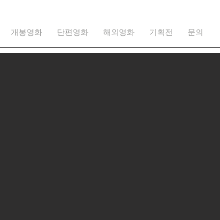
개봉영화
단편영화
해외영화
기획전
문의