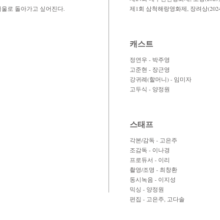
서울로 돌아가고 싶어진다.
​제1회 삼척해랑영화제, 장려상(2024
캐스트
정연우 - 박주영
고준현 - 장근영
강귀례(할머니) - 임미자
고두식 - 양정원
스태프
각본/감독 - 고은주
조감독 - 이나경
프로듀서 - 이리
촬영/조명 - 최창환
동시녹음 - 이지성
믹싱 - 양정원
편집 - 고은주, 고다솔