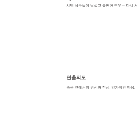
시댁 식구들이 낯설고 불편한 연우는 다시 
​연출의도
죽음 앞에서의 위선과 진심. 양가적인 마음.