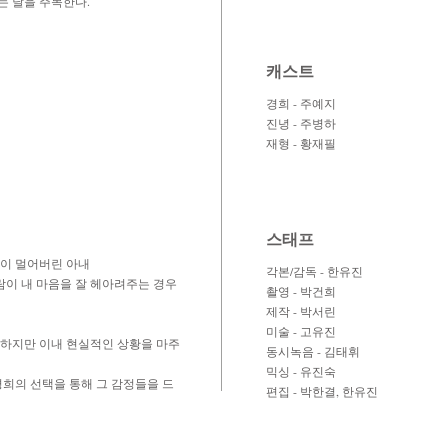
는 날을 주목한다.
캐스트
경희 - 주예지
진녕 - 주병하
재형 - 황재필
스태프
이 멀어버린 아내
각본/감독 - 한유진
람이 내 마음을 잘 헤아려주는 경우
촬영 - 박건희
제작 - 박서린
미술 - 고유진
. 하지만 이내 현실적인 상황을 마주
동시녹음 - 김태휘
믹싱 - 유진숙
경희의 선택을 통해 그 감정들을 드
편집 - 박한결, 한유진