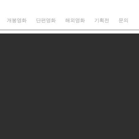
개봉영화
단편영화
해외영화
기획전
문의