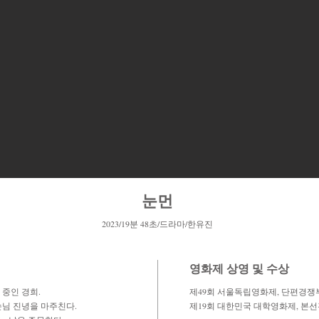
눈먼
2
0
23/19
분 48
초/드라
마
/한유진
영화제 상영 및 수상
중인 경희.
제49회 서울독립영화제, 단편경쟁부문
손님 진녕을 마주친다.
제19회 대한민국 대학영화제, 본선진