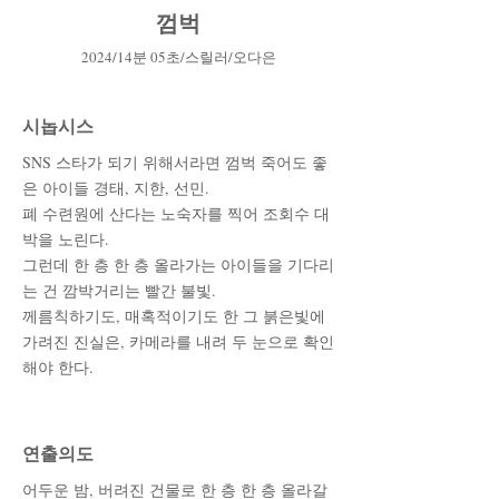
껌벅
2
0
24
/14
분 05초
/스릴러
/오다은
시놉시스
SNS 스타가 되기 위해서라면 껌벅 죽어도 좋
은 아이들 경태, 지한, 선민.
폐 수련원에 산다는 노숙자를 찍어 조회수 대
박을 노린다.
그런데 한 층 한 층 올라가는 아이들을 기다리
는 건 깜박거리는 빨간 불빛.
께름칙하기도, 매혹적이기도 한 그 붉은빛에
가려진 진실은, 카메라를 내려 두 눈으로 확인
해야 한다.
​연출의도
어두운 밤, 버려진 건물로 한 층 한 층 올라갈