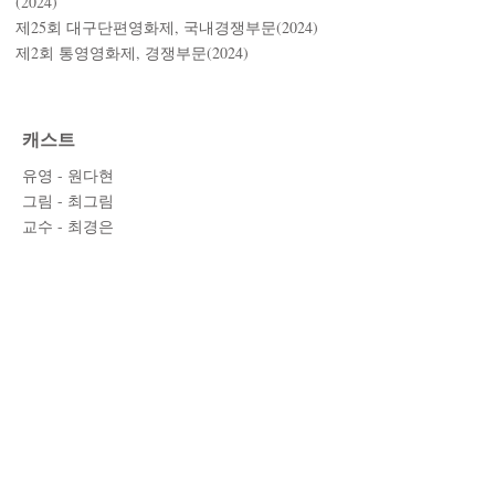
(2024)
​제25회 대구단편영화제, 국내경쟁부문(2024)
​제2회 통영영화제, 경쟁부문(2024)
캐스트
유영 - 원다현
그림 - 최그림
교수 - 최경은
스태프
각본/연출 - 구봄
조감독 - 조은영
프로듀서 - 최혜리
촬영/조명 - 김구정
미술 - 장하윤
사운드 - 김시성