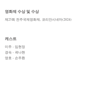
영화제 수상 및 수상
제25회 전주국제영화제, 코리안시네마(2024)
캐스트
미주 - 임현정
경숙 - 곽나현
영호 - 손주환
스태프
각본/연출 - 박채은
조연출 - 장윤주
프로듀서 - 전소영
촬영 - 강성택
조명 - 김태휘