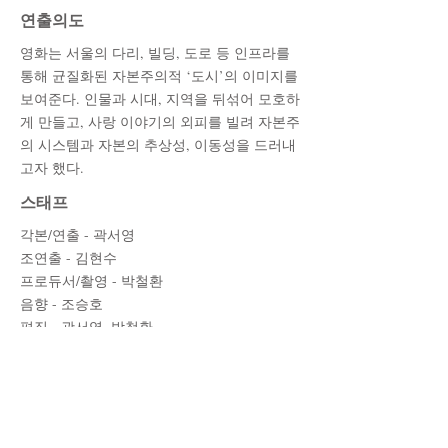
​연출의도
영화는 서울의 다리, 빌딩, 도로 등 인프라를
통해 균질화된 자본주의적 ‘도시’의 이미지를
보여준다. 인물과 시대, 지역을 뒤섞어 모호하
게 만들고, 사랑 이야기의 외피를 빌려 자본주
의 시스템과 자본의 추상성, 이동성을 드러내
고자 했다.
스태프
각본/연출 - 곽서영
조연출 - 김현수
프로듀서/촬영 - 박철환
음향 - 조승호
편집 - 곽서영, 박철환
음악 - 조승호