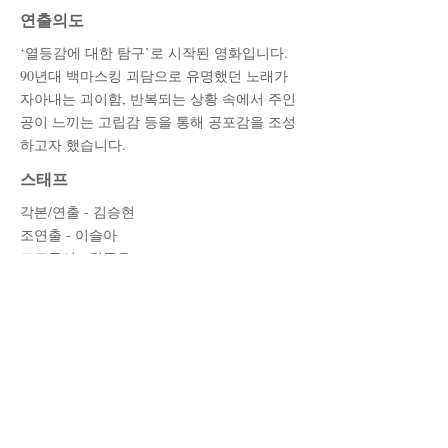
​연출의도
‘열등감에 대한 탐구’로 시작된 영화입니다.
90년대 백마스킹 괴담으로 유명했던 노래가
자아내는 괴이함, 반복되는 상황 속에서 주인
공이 느끼는 고립감 등을 통해 공포감을 조성
하고자 했습니다.
스태프
각본/연출 - 김승현
조연출 - 이슬아
프로듀서 - 김종우
촬영 - 최진혁
미술 - 황예은
동시녹음/믹싱 - 김승리
사운드디자인/음악 - 임현승
편집 - 서재현
캐스트
나진 - 이서연