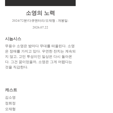
소영의 노력
2024/72분/다큐멘터리/오재형 - 개봉일
:
2026.07.22
시놉시스
무용수 소영은 밤마다 무대를 떠올린다. 소영
은 장애를 가지고 있다. 우연한 잔치는 계속되
지 않고, 고민 투성이인 일상은 다시 돌아온
다. 그건 꿈이었을까, 소영은 그게 어렵다는
것을 직감한다.
캐스트
김소영
정희정
오재형