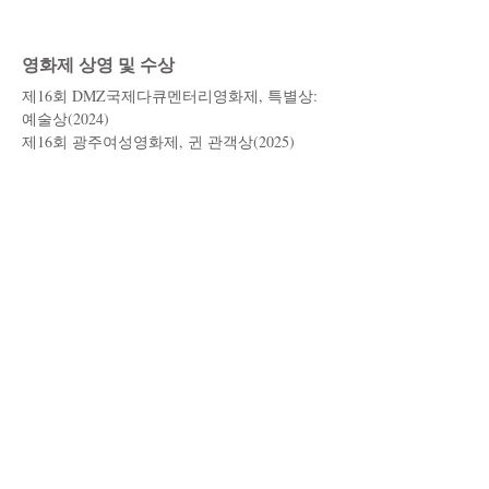
​영화제 상영 및 수상
제16회 DMZ국제다큐멘터리영화제, 특별상:
예술상(2024)
제16회 광주여성영화제, 귄 관객상(2025)
제8회 서울무용영화제, 심사위원 특별상
(2025)
제14회 광주독립영화제, 개막작(2025)
제26회 가치봄영화제, 경쟁부문(2025)
제27회 충북여성영화제, 초청(2025)
제23회 서울장애인인권영화제, 선정작(2025)
제19회 원주장애인인권영화제, 개막작(2024)