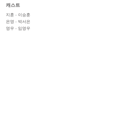
캐스트
지훈 - 이승훈
은영 - 박서은
영우 - 임영우
아름 - 한해인
스태프
각본/연출 - 임정은
프로듀서 - 김덕중
조연출 - 김솔
촬영/조명 - 김진형
동시녹음/믹싱 - 김시현
편집 - 임정은
음악 - 소수정
Email:
film_dabin@daum.net