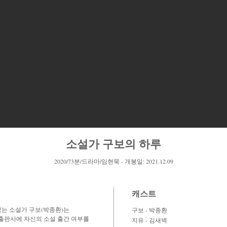
소설가 구보의 하루
2020/73분/드라마/임현묵 - 개봉일: 2021.12.09
캐스트
있는 소설가 구보(박종환)는
구보 - 박종환
 출판사에 자신의 소설 출간 여부를
지유 - 김새벽