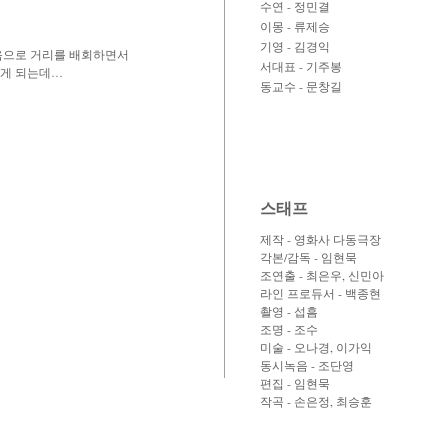
수연 - 정민결
이몽 - 류제승
기영 - 김경익
음으로 거리를 배회하면서
서대표 - 기주봉
나게 되는데…
​동교수 - 문창길
스태프
제작 - 영화사 다동극장
각본/감독 - 임현묵
조연출 - 최은우, 신민아
라인 프로듀서 - 백종현
촬영 - 섭흠
조명 - 조수
미술 - 오나경, 이가익
동시녹음 - 조단영
편집 - 임현묵
작곡 - 손은정, 최승훈