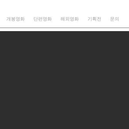
개봉영화
단편영화
해외영화
기획전
문의