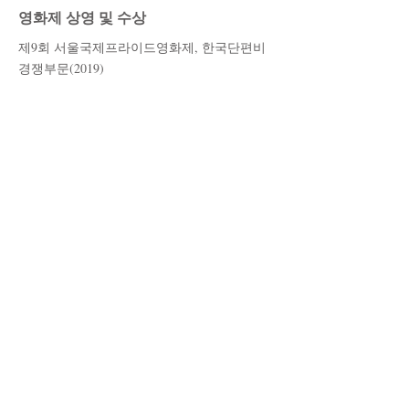
영화제 상영 및 수상
제9회 서울국제프라이드영화제, 한국단편비
경쟁부문(2019)
스태프
각본/연출 - 이나경
조연출 - 우나영
촬영 - 이나경
조명 - 엄이랑
미술 - 박경은
동시녹음 - 김지현
사운드 디자인/믹싱 - 정은지
​편집 - 이나경
Email:
film_dabin@daum.net
© 2015 All copyright by FILM DABIN