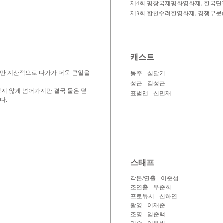
​제4회 평창국제평화영화제, 한국단편
​제3회 합천수려한영화제, 경쟁부문(2
캐스트
만 계산적으로 다가가 더욱 큰일을
동주 - 심달기
성곤 - 김성곤
렇지 않게 넘어가지만 결국 둘은 덮
표범맨 - 신민재
다.
스태프
각본/연출 - 이준섭
조연출 - 우준희
프로듀서 - 신하연
촬영 - 이재준
조명 - 임준택
미술 - 이유빈