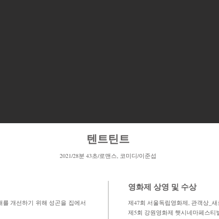
텐트틴트
2021/28분 43초/로맨스, 코미디/이준섭
​영화제 상영 및 수상
애를 개선하기 위해 성곤을 집에서
제47회 서울독립영화제, 관객상_새로
​제5회 강원영화제 햇시네마페스티벌