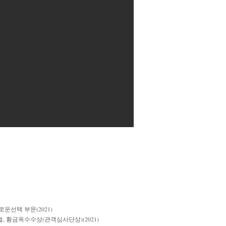
운선택 부문(2021)
, 황금옥수수상(관객심사단상)(2021)