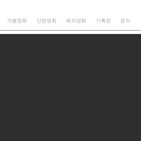
개봉영화
단편영화
해외영화
기획전
문의