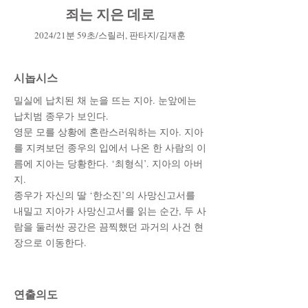
죄는 지은 데로
2
0
24
/21
분 59초
/스릴러, 판타지
/김재훈
시놉시스
밀실에 납치된 채 눈을 뜨는 지아. 눈앞에는
납치범 종우가 보인다.
영문 모를 상황에 혼란스러워하는 지아. 지아
를 지켜보던 종우의 입에서 나온 한 사람의 이
름에 지아는 당황한다. ‘최형식’. 지아의 아버
지.
종우가 자신의 딸 ‘한소진’의 사망신고서를
내밀고 지아가 사망신고서를 읽는 순간, 두 사
람을 둘러싼 공간은 끔찍했던 과거의 사건 현
장으로 이동한다.
​연출의도