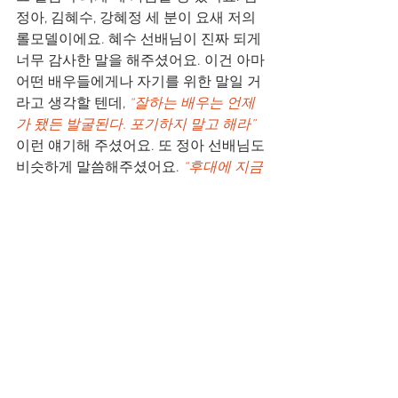
정아, 김혜수, 강혜정 세 분이 요새 저의 
롤모델이에요. 혜수 선배님이 진짜 되게 
너무 감사한 말을 해주셨어요. 이건 아마 
어떤 배우들에게나 자기를 위한 말일 거
라고 생각할 텐데, 
“잘하는 배우는 언제
가 됐든 발굴된다. 포기하지 말고 해라”
이런 얘기해 주셨어요. 또 정아 선배님도 
비슷하게 말씀해주셨어요. 
“후대에 지금 
여기 있는 사람 중에 누가 더 훌륭한 배우
라고 평가받을지 모른다. 지금 너의 상황
에 따라서 괜히 움츠러들거나 힘들어하
지 말아라. 앞으로 미래는 더 많이 남아 
있다.”
 앞길의 청사진을 그려주시는 말씀
을 해주셔서 너무 감사해요. 
계속 연기를 하시겠네요. 고민은 많으시
겠지만….
배우전을 했기 때문에 일단 해야 해요. 