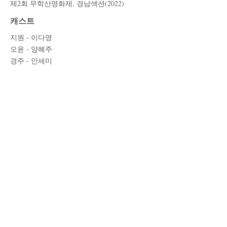
​제2회 무학산영화제, 경남섹션(2022)
캐스트
지원 - 이다영
오윤 - 양혜주
​경주 - 안세미
스태프
각본/연출 - 변여빈
조연출 - 차혜빈
제작 - 김용승
촬영 - 황유정
조명 - 김경호
미술 - 이주혜
동시녹음 - 이지홍
믹싱 - 박도원
​편집 - 서은별