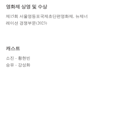
영화제 상영 및 수상
제15회 서울영등포국제초단편영화제, 뉴제너
레이션 경쟁부문(2023)
캐스트
소진 - 황현빈
승유 - 강성화
스태프
각본/연출 - 이서연
조연출 - 윤재은, 손현록
프로듀서 - 이정훈, 최호빈
촬영/조명 - 김범근
미술 - 정현정